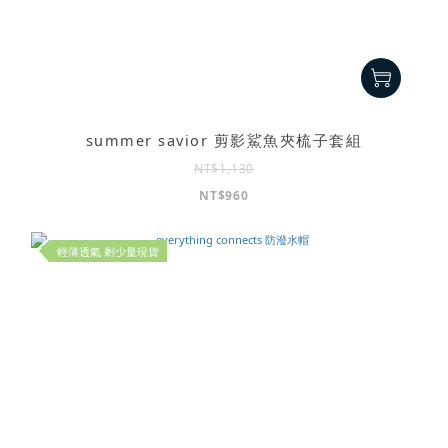
summer savior 剪影鯊魚夾梳子套組
NT$1,130
NT$960
輕薄透氣 剩少量現貨