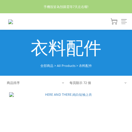
休假回來了!8/5恢復出貨₍˄•༝•˄₎◞✩
手機殼皆為預購需等7天左右喔!
亮綠澎澎夾棉立體相機包 預購中! 製作有點延遲預計八月中出貨
休假回來了!8/5恢復出貨₍˄•༝•˄₎◞✩
衣料配件
全部商品
>
All Products
>
衣料配件
商品排序
每頁顯示 72 個