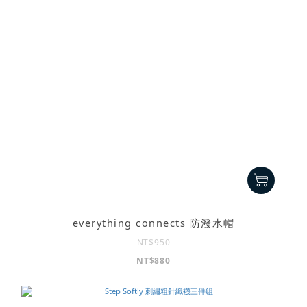
everything connects 防潑水帽
NT$950
NT$880