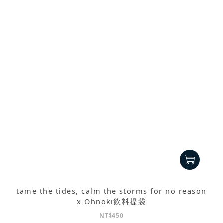
tame the tides, calm the storms for no reason
x Ohnoki飲料提袋
NT$450