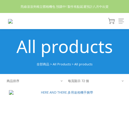
亮綠澎澎夾棉立體相機包 預購中! 製作有點延遲預計八月中出貨
休假回來了!8/5恢復出貨₍˄•༝•˄₎◞✩
休假回來了!8/5恢復出貨₍˄•༝•˄₎◞✩
All products
全部商品
>
All Products
>
All products
商品排序
每頁顯示 72 個