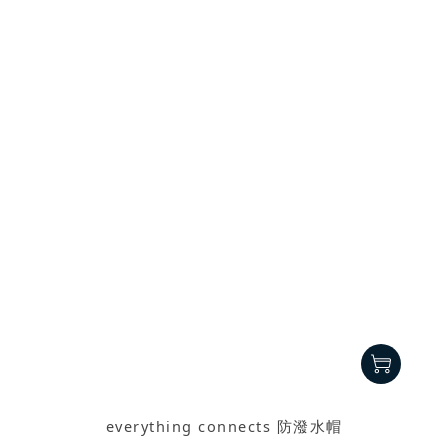
everything connects 防潑水帽