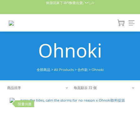
休假回來了!8/5恢復出貨₍˄•༝•˄₎◞✩
休假回來了!8/5恢復出貨₍˄•༝•˄₎◞✩
手機殼皆為預購需等7天左右喔!
亮綠澎澎夾棉立體相機包 預購中! 製作有點延遲預計八月中出貨
Ohnoki
休假回來了!8/5恢復出貨₍˄•༝•˄₎◞✩
全部商品
>
All Products
>
合作款
>
Ohnoki
商品排序
每頁顯示 72 個
限量供應