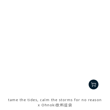
tame the tides, calm the storms for no reason
x Ohnoki飲料提袋