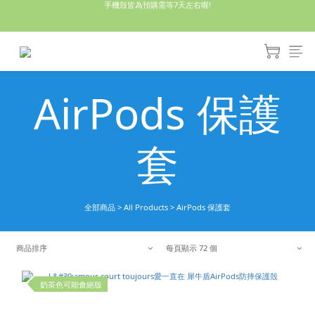
休假回來了!8/5恢復出貨₍˄•༝•˄₎◞✩
亮綠澎澎夾棉立體相機包 預購中! 製作有點延遲預計八月中出貨
休假回來了!8/5恢復出貨₍˄•༝•˄₎◞✩
AirPods 保護
套
全部商品
>
All Products
>
AirPods 保護套
商品排序
每頁顯示 72 個
奶茶色可能會絕版