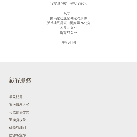
沒變形/沒起毛球/沒縮水
尺寸：
因為是拉克蘭袖沒有肩線
所以袖長從領口開始量76公分
衣長65公分
胸寬57公分
產地:中國
顧客服務
常見問題
運送服務方式
付款服務方式
退換貨政策
條款與細則
防詐騙宣導