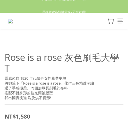
休假回來了!8/5恢復出貨₍˄•༝•˄₎◞✩
手機殼皆為預購需等7天左右喔!
亮綠澎澎夾棉立體相機包 預購中! 製作有點延遲預計八月中出貨
休假回來了!8/5恢復出貨₍˄•༝•˄₎◞✩
Rose is a rose 灰色刷毛大學
T
靈感來自 1920 年代傳奇女性葛楚史坦
將她筆下「Rose is a rose is a rose」化作三色精緻刺繡
選了手感極柔、內側加厚長刷毛的布料
搭配不挑身形的拉克蘭袖版型
我出國實測過 洗脫烘不變形!
NT$1,580