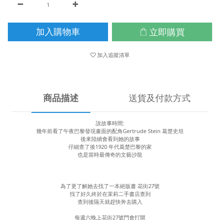
立即購買
加入購物車
加入追蹤清單
商品描述
送貨及付款方式
說故事時間:
幾年前看了午夜巴黎發現畫面的配角Gertrude Stein 葛楚史坦
後來陸續會看到她的故事
仔細查了後1920 年代葛楚巴黎的家
也是當時最傳奇的文藝沙龍
為了更了解她去找了一本絕版書 花街27號
找了好久終於在茉莉二手書店查到
查到後隔天就趕快奔去購入
每週六晚上花街27號門會打開