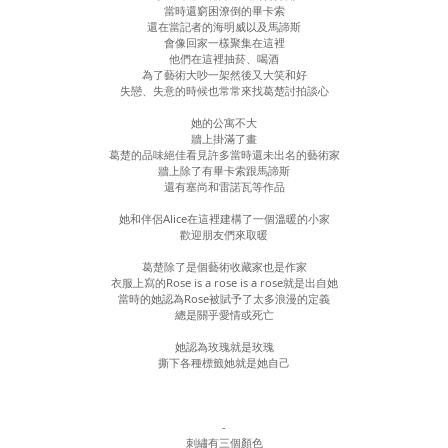
當時還窮困潦倒的畢卡索
還在當記者的海明威以及馬諦斯
會像回家一樣聚集在這裡
他們在這裡抽菸、喝酒
為了藝術大吵一架然後又大笑和好
失戀、失意的時候也常常來找葛楚討拍談心
她的公寓不大
牆上掛滿了畫
葛楚的品味絕佳看見許多當時還未出名的藝術家
牆上除了有畢卡索跟馬諦斯
還有塞尚和雷諾瓦等作品
她和伴侶Alice在這裡建構了一個溫暖的小家
歡迎朋友們來取暖
葛楚除了是個藝術收藏家也是作家
衣服上寫的Rose is a rose is a rose就是出自她
當時的她認為Rose被賦予了太多浪漫的定義
總是關乎愛情或死亡
她認為玫瑰就是玫瑰
撕下各種標籤她就是她自己
-
刺繡有三個顏色