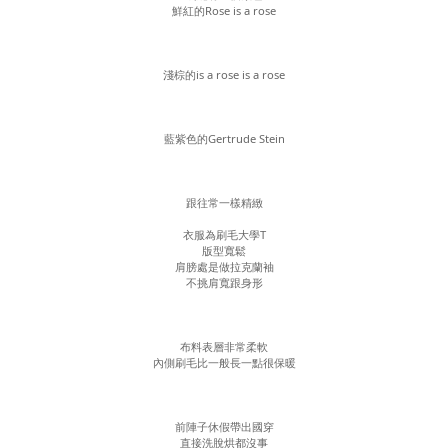
鮮紅的Rose is a rose
淺棕的is a rose is a rose
藍紫色的Gertrude Stein
跟往常一樣精緻
衣服為刷毛大學T
版型寬鬆
肩膀處是做拉克蘭袖
不挑肩寬跟身形
布料表層非常柔軟
內側刷毛比一般長一點很保暖
前陣子休假帶出國穿
直接洗脫烘都沒事