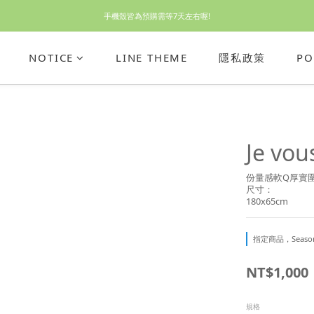
手機殼皆為預購需等7天左右喔!
休假回來了!8/5恢復出貨₍˄•༝•˄₎◞✩
亮綠澎澎夾棉立體相機包 預購中! 製作有點延遲預計八月中出貨
NOTICE
LINE THEME
隱私政策
PO
休假回來了!8/5恢復出貨₍˄•༝•˄₎◞✩
Je v
份量感軟Q厚實
尺寸：
180x65cm
指定商品，Season 
NT$1,000
規格