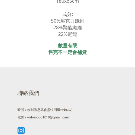
180x65cm
成分:
50%壓克力纖維
28%聚酯纖維
22%尼龍
數量有限
售完不一定會補貨
聯絡我們
時間 / 收到訊息就會盡快回覆ฅ(ΦωΦ)
電郵 / yolooooo1010@gmail.com