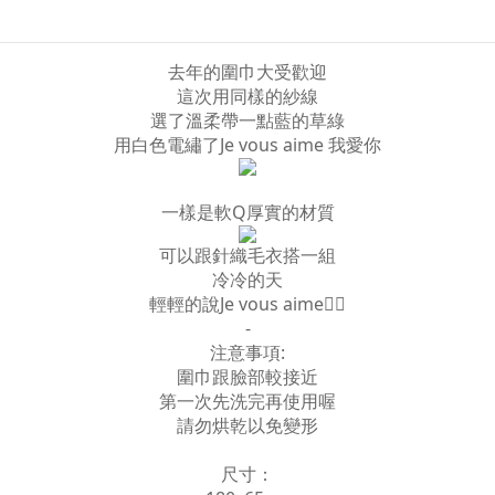
去年的圍巾大受歡迎
這次用同樣的紗線
選了溫柔帶一點藍的草綠
用白色電繡了Je vous aime 我愛你
一樣是軟Q厚實的材質
可以跟針織毛衣搭一組
冷冷的天
輕輕的說Je vous aime❤️‍🔥
-
注意事項:
圍巾跟臉部較接近
第一次先洗完再使用喔
請勿烘乾以免變形
尺寸：