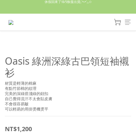
休假回來了!8/5恢復出貨₍˄•༝•˄₎◞✩
手機殼皆為預購需等7天左右喔!
亮綠澎澎夾棉立體相機包 預購中! 製作有點延遲預計八月中出貨
休假回來了!8/5恢復出貨₍˄•༝•˄₎◞✩
Oasis 綠洲深綠古巴領短袖襯
衫
材質是輕薄的棉麻
有點竹節棉的紋理
完美的深綠搭淺綠的鈕扣
自己覺得流汗不太會貼皮膚
不會很容易皺
可以輕易的用掛燙機燙平
NT$1,200