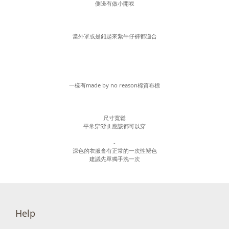
側邊有做小開衩
當外罩或是釦起來紮牛仔褲都適合
一樣有made by no reason棉質布標
尺寸寬鬆
平常穿S到L應該都可以穿
-
深色的衣服會有正常的一次性褪色
建議先單獨手洗一次
Help