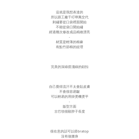
這就是我想表達的
所以跟工廠千叮嚀萬交代
刺繡要從口袋裡面開始
不能從袋口開始繡
經過幾次修改成品精緻漂亮
-
材質是輕薄的棉麻
有點竹節棉的紋理
完美的深綠搭淺綠的鈕扣
自己覺得流汗不太會貼皮膚
不會很容易皺
可以輕易的用掛燙機燙平
-
版型方面
古巴領很顯脖子長度
很在意的話可以搭bratop
沒有做腰身