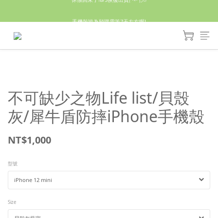
休假回來了!8/5恢復出貨₍˄•༝•˄₎◞✩
手機殼皆為預購需等7天左右喔!
亮綠澎澎夾棉立體相機包 預購中! 製作有點延遲預計八月中出貨
休假回來了!8/5恢復出貨₍˄•༝•˄₎◞✩
不可缺少之物Life list/貝殼
灰/犀牛盾防摔iPhone手機殼
NT$1,000
型號
Size