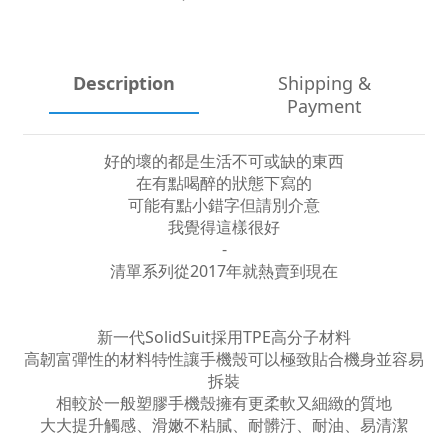
Description
Shipping &
Payment
好的壞的都是生活不可或缺的東西
在有點喝醉的狀態下寫的
可能有點小錯字但請別介意
我覺得這樣很好
-
清單系列從2017年就熱賣到現在
新一代SolidSuit採用TPE高分子材料
高韌富彈性的材料特性讓手機殼可以極致貼合機身並容易
拆裝
相較於一般塑膠手機殼擁有更柔軟又細緻的質地
大大提升觸感、滑嫩不粘膩、耐髒汙、耐油、易清潔