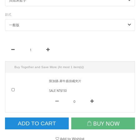
款式
Buy Together and Save More
(At most 1 item(s))
限加購-犀牛盾掛繩夾片
SALE NT$150
BUY NOW
ADD TO CART
Add to Wishlist