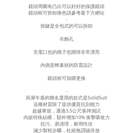
鏡頭周圍有凸出可以好好的保護鏡頭
鏡頭框可拆卸換色請參考最下方網址
-
按鍵是全包式的可以拆卸
吊飾孔
充電口也的模子也開得非常漂亮
內側是蜂巢狀的防震設計
鏡頭框可加購更換
-
與犀牛盾的聯名選用的款式是SolidSuit
這種材質除了提供優質抗刮能力
超越軍規，通過3.5公尺落摔測試
內嵌特殊結構，額外增加10% 衝擊吸收力
抗污、易清理，耐用性佳
減少製程步驟，杜絕無謂碳排放