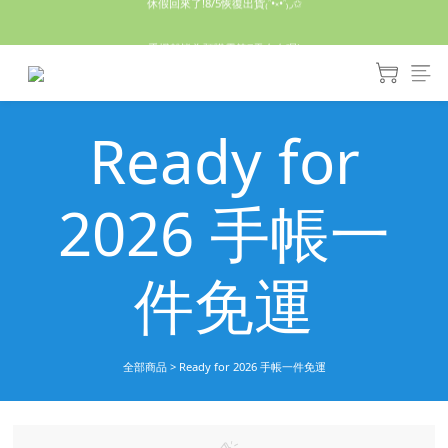
休假回來了!8/5恢復出貨₍˄•༝•˄₎◞✩
手機殼皆為預購需等7天左右喔!
亮綠澎澎夾棉立體相機包 預購中! 製作有點延遲預計八月中出貨
Ready for
休假回來了!8/5恢復出貨₍˄•༝•˄₎◞✩
2026 手帳一
件免運
全部商品
>
Ready for 2026 手帳一件免運