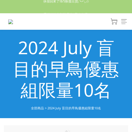
休假回來了!8/5恢復出貨₍˄•༝•˄₎◞✩
手機殼皆為預購需等7天左右喔!
亮綠澎澎夾棉立體相機包 預購中! 製作有點延遲預計八月中出貨
2024 July 盲
休假回來了!8/5恢復出貨₍˄•༝•˄₎◞✩
目的早鳥優惠
組限量10名
全部商品
>
2024 July 盲目的早鳥優惠組限量10名