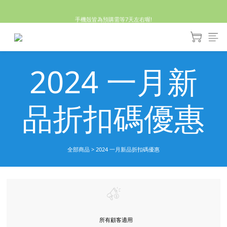
休假回來了!8/5恢復出貨₍˄•༝•˄₎◞✩
手機殼皆為預購需等7天左右喔!
亮綠澎澎夾棉立體相機包 預購中! 製作有點延遲預計八月中出貨
休假回來了!8/5恢復出貨₍˄•༝•˄₎◞✩
2024 一月新
品折扣碼優惠
全部商品
>
2024 一月新品折扣碼優惠
所有顧客適用