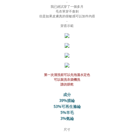
-
我已經試穿了一個多月
毛衣單穿不會刺
但是如果皮膚真的很敏感可以加件內搭
-
穿搭示範
第一次清洗前可以先泡溫水定色
可以裝洗衣袋機洗
請勿烘乾
成分
39%腈綸
53%可再生滌綸
5%羊毛
3%
氨綸
尺寸