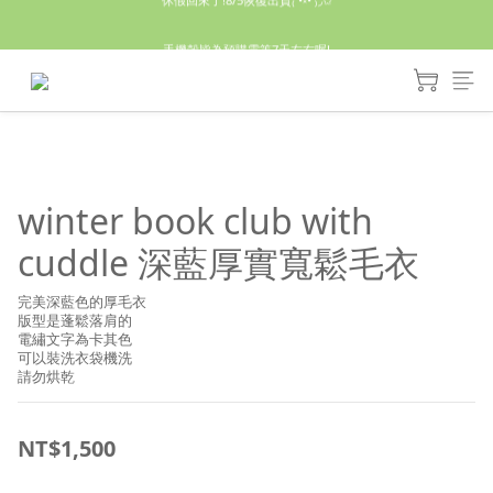
休假回來了!8/5恢復出貨₍˄•༝•˄₎◞✩
手機殼皆為預購需等7天左右喔!
亮綠澎澎夾棉立體相機包 預購中! 製作有點延遲預計八月中出貨
休假回來了!8/5恢復出貨₍˄•༝•˄₎◞✩
winter book club with
cuddle 深藍厚實寬鬆毛衣
完美深藍色的厚毛衣
版型是蓬鬆落肩的
電繡文字為卡其色
可以裝洗衣袋機洗
請勿烘乾
NT$1,500