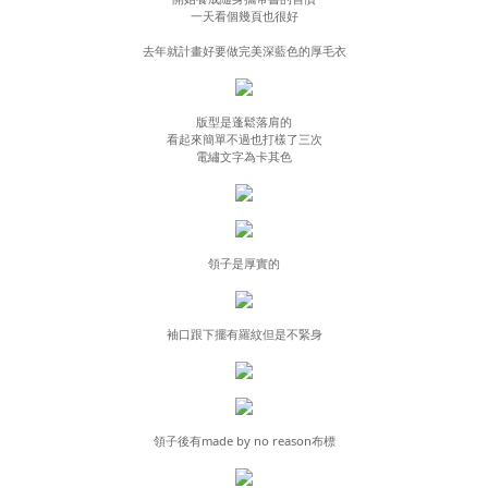
一天看個幾頁也很好
去年就計畫好要做完美深藍色的厚毛衣
版型是蓬鬆落肩的
看起來簡單不過也打樣了三次
電繡文字為卡其色
領子是厚實的
袖口跟下擺有羅紋但是不緊身
領子後有made by no reason布標