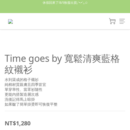
休假回來了!8/5恢復出貨₍˄•༝•˄₎◞✩
休假回來了!8/5恢復出貨₍˄•༝•˄₎◞✩
手機殼皆為預購需等7天左右喔!
亮綠澎澎夾棉立體相機包 預購中! 製作有點延遲預計八月中出貨
休假回來了!8/5恢復出貨₍˄•༝•˄₎◞✩
Time goes by 寬鬆清爽藍格
紋襯衫
水到渠成的格子襯衫
純棉材質親膚且四季皆宜
單穿率性、當罩衫隨性
更能內搭製造層次感
洗後記得馬上晾掛
如果皺了簡單掛燙即可恢復平整
NT$1,280