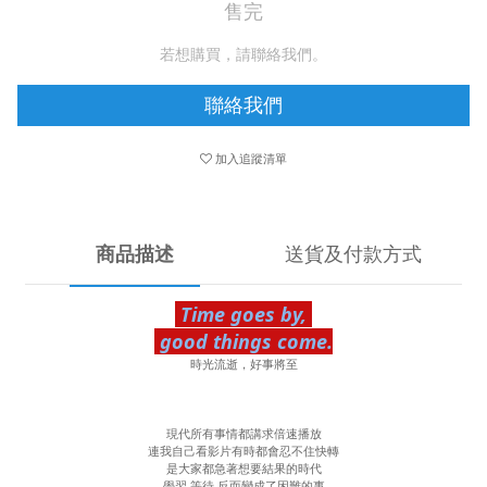
售完
若想購買，請聯絡我們。
聯絡我們
加入追蹤清單
商品描述
送貨及付款方式
Time goes by,
good things come.
時光流逝，好事將至
現代所有事情都講求倍速播放
連我自己看影片有時都會忍不住快轉
是大家都急著想要結果的時代
學習 等待 反而變成了困難的事