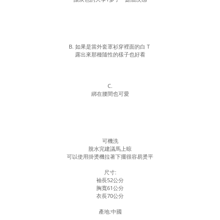
B. 如果是當外套罩衫穿裡面的白 T
露出來那種隨性的樣子也好看
C.
綁在腰間也可愛
可機洗
脫水完建議馬上晾
可以使用掛燙機拉著下擺很容易燙平
尺寸:
袖長52公分
胸寬61公分
衣長70公分
產地:中國