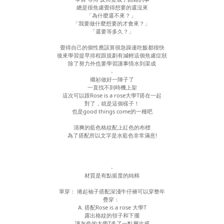
總是很焦慮覺得想要的還沒來
「為什麼還不來？」
「我要做什麼想要的才會來？」
「還要等多久？」
覺得自己的個性應該算很急躁連吃飯都很快
後來學習提早排程跟規劃有減輕這個焦慮症狀
除了努力外也要學習讓事情水到渠成
-
襯衫做好一陣子了
一直找不到時機上架
這次可以跟Rose is a rose大學T搭在一起
對了，就是這個樣子！
也是good things come的一種吧
清爽的藍色格紋配上紅色的布標
為了搭配所以文字是水藍色非常滿意!
-
材質是有點挺度的純棉
單穿： 捲起袖子搭配深淺牛仔褲可以穿整年
疊穿：
A. 搭配Rose is a rose 大學T
露出格紋的領子和下擺
讓灰色的大學T多了一點層次感