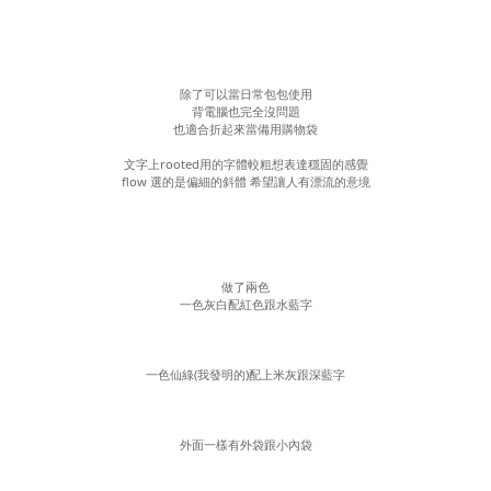
除了可以當日常包包使用
背電腦也完全沒問題
也適合折起來當備用購物袋
文字上rooted用的字體較粗想表達穩固的感覺
flow 選的是偏細的斜體 希望讓人有漂流的意境
做了兩色
一色灰白配紅色跟水藍字
一色仙綠(我發明的)配上米灰跟深藍字
外面一樣有外袋跟小內袋