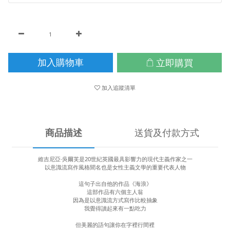
立即購買
加入購物車
加入追蹤清單
商品描述
送貨及付款方式
維吉尼亞·吳爾芙是20世紀英國最具影響力的現代主義作家之一
以意識流寫作風格聞名也是女性主義文學的重要代表人物
這句子出自他的作品《海浪》
這部作品有六個主人翁
因為是以意識流方式寫作比較抽象
我覺得讀起來有一點吃力
但美麗的語句讓你在字裡行間裡