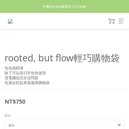
休假回來了!8/5恢復出貨₍˄•༝•˄₎◞✩
手機殼皆為預購需等7天左右喔!
亮綠澎澎夾棉立體相機包 預購中! 製作有點延遲預計八月中出貨
休假回來了!8/5恢復出貨₍˄•༝•˄₎◞✩
rooted, but flow輕巧購物袋
包包很輕薄
除了可以當日常包包使用
背電腦也完全沒問題
也適合折起來當備用購物袋
NT$750
顏色