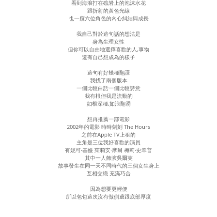
看到海浪打在礁岩上的泡沫水花
跟折射的黃色光線
也一窺六位角色的內心糾結與成長
我自己對於這句話的想法是
身為生理女性
但你可以自由地選擇喜歡的人,事物
還有自己想成為的樣子
這句有好幾種翻譯
我找了兩個版本
一個比較白話一個比較詩意
我有根但我是流動的
如根深種,如浪翻湧
想再推薦一部電影
2002年的電影 時時刻刻 The Hours
之前在Apple TV上租的
主角是三位我好喜歡的演員
有妮可·基嫚 茱莉安·摩爾 梅莉·史翠普
其中一人飾演吳爾芙
故事發生在同一天不同時代的三個女生身上
互相交織 充滿巧合
因為想要更輕便
所以包包這次沒有做側邊跟底部厚度