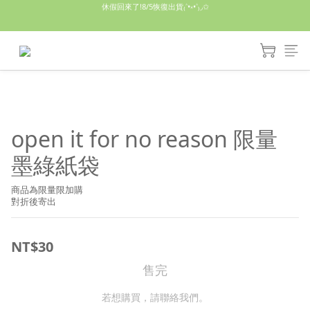
休假回來了!8/5恢復出貨₍˄•༝•˄₎◞✩
手機殼皆為預購需等7天左右喔!
亮綠澎澎夾棉立體相機包 預購中! 製作有點延遲預計八月中出貨
休假回來了!8/5恢復出貨₍˄•༝•˄₎◞✩
open it for no reason 限量
墨綠紙袋
商品為限量限加購
對折後寄出
NT$30
售完
若想購買，請聯絡我們。