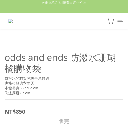
休假回來了!8/5恢復出貨₍˄•༝•˄₎◞✩
休假回來了!8/5恢復出貨₍˄•༝•˄₎◞✩
手機殼皆為預購需等7天左右喔!
亮綠澎澎夾棉立體相機包 預購中! 製作有點延遲預計八月中出貨
休假回來了!8/5恢復出貨₍˄•༝•˄₎◞✩
odds and ends 防潑水珊瑚
橘購物袋
防潑水的材質乾爽手感舒適
也能輕鬆應對雨天
本體長寬:33.5x35cm
側邊厚度:8.5cm
NT$850
售完