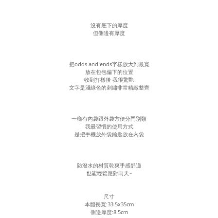
沒有底下的厚度
但側邊有厚度
把odds and ends字樣放大到最寬
放在包包偏下的位置
收到打樣後 我很驚艷
文字是淺綠色的刺繡非常精緻整齊
一樣有內袋跟外袋方便分門別類
我最習慣的使用方式
是把手機放外袋鑰匙放在內袋
防潑水的材質乾爽手感舒適
也能輕鬆應對雨天~
尺寸
本體長寬:33.5x35cm
側邊厚度:8.5cm