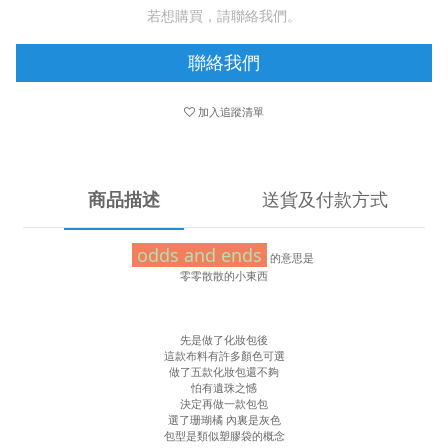
若想購買，請聯絡我們。
聯絡我們
加入追蹤清單
商品描述
送貨及付款方式
odds and ends
的意思是
零零散散的小東西
先是做了化妝包後
這款布料有許多顏色可選
做了五款化妝包還不夠
怕有遺珠之憾
決定再做一款包包
選了珊瑚橘 內裏是灰色
包型是類似塑膠袋的概念