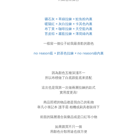
礦石灰 × 草綠拉鍊 × 鮭魚粉內裏
暖陽紅 × 灰白拉鍊 × 卡其色內裏
布丁黃 × 咖啡拉鍊 × 天空藍內裏
苔皮棕 × 霧藍拉鍊 × 薄荷綠內裏
一樣留一個位子給我最喜歡的顏色
no reason藍 × 奶茶色拉鍊 × no reason綠內裏
因為顏色五種深淺不一
所以布標做了白底跟藍底來搭配
這次也是我第一次做兩層拉鍊的款式
實用度更高!
商品照裡的物品都是我自己的私物
舉凡小筆記本 護手霜 相機或刷具都裝得下
前面的隔層適合裝藥品或是口紅等小物
如果購買不只一個
用顏色分類用途也很方便