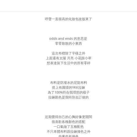
呼聲一直很高的化妝包改版來了
odds and ends 的意思是
零零散散的小東西
這次布標除了字樣之外
上面還有太陽 月亮 小花跟小草
想表達裝下生活中的所有零碎
布料是防潑水的尼龍布料
搭上有圓環的YKK拉鍊
為了100%符合我理想的樣子
拉鍊顏色是我特別去訂做的
近期覺得自己的心胸好像更開闊
很喜歡各種顏色的搭配
一口氣做了五種配色
不只本體布料跟拉鍊撞色之外
內裏也有撞色