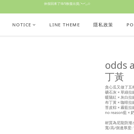
休假回來了!8/5恢復出貨₍˄•༝•˄₎◞✩
手機殼皆為預購需等7天左右喔!
NOTICE
LINE THEME
隱私政策
PO
亮綠澎澎夾棉立體相機包 預購中! 製作有點延遲預計八月中出貨
休假回來了!8/5恢復出貨₍˄•༝•˄₎◞✩
odds
丁黃
貪心瓜又做了五
礦石灰 × 草綠拉
暖陽紅 × 灰白拉
布丁黃 × 咖啡拉
苔皮棕 × 霧藍拉
no reason藍 ×
材質為尼龍防潑
寬/高/側邊厚度: 16