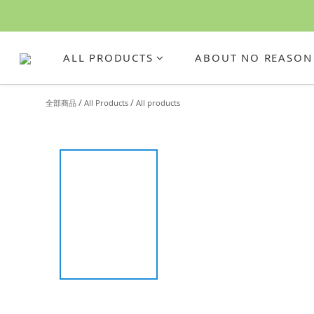
ALL PRODUCTS
ABOUT NO REASON
/
/
全部商品
All Products
All products