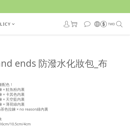
LICY
TWD
 and ends 防潑水化妝包_布
種配色！
鍊 × 鮭魚粉內裏
鍊 × 卡其色內裏
鍊 × 天空藍內裏
鍊 × 薄荷綠內裏
 奶茶色拉鍊 × no reason綠內裏
水
cm/10.5cm/4cm