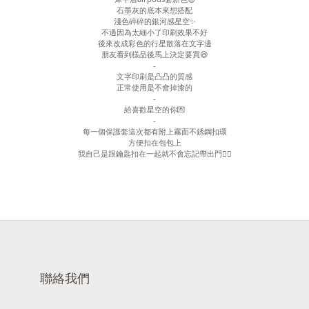
石墨灰的底本來想搭配
淺色碎碎的銀河感星空✨
不過因為太細小了印刷效果不好
後來改成彩色的行星散落在文字邊
朋友看到樣品後馬上決定要買😆
-
文字印刷是凸凸的質感
正常使用是不會掉漆的
-
給喜歡星空的你💌
-
每一個保護套這次都有附上霧面不銹鋼扣環
方便扣在包包上
我自己是跟鑰匙扣在一起就不會忘記帶出門👌🏻
聯絡我們