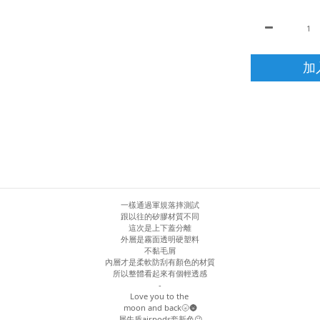
加
一樣通過軍規落摔測試
跟以往的矽膠材質不同
這次是上下蓋分離
外層是霧面透明硬塑料
不黏毛屑
內層才是柔軟防刮有顏色的材質
所以整體看起來有個輕透感
-
Love you to the
moon and back🌝🌚
犀牛盾airpods套新色😉