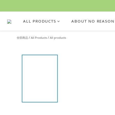
ALL PRODUCTS
ABOUT NO REASON
/
/
全部商品
All Products
All products