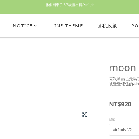
休假回來了!8/5恢復出貨₍˄•༝•˄₎◞✩
休假回來了!8/5恢復出貨₍˄•༝•˄₎◞✩
手機殼皆為預購需等7天左右喔!
NOTICE
LINE THEME
隱私政策
PO
亮綠澎澎夾棉立體相機包 預購中! 製作有點延遲預計八月中出貨
休假回來了!8/5恢復出貨₍˄•༝•˄₎◞✩
moon
這次新品也是磨
被聲聲催促的Air
NT$920
型號