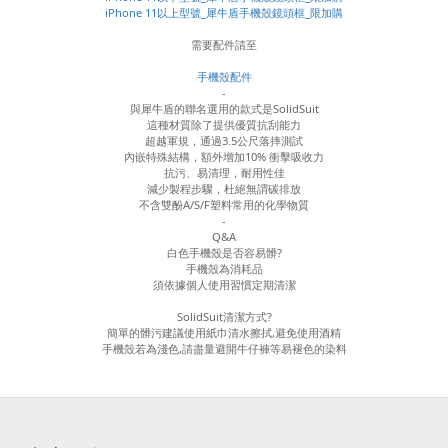
iPhone 11以上型號_犀牛盾手機殼鏡頭框_限加購
需要配件請至
手機殼配件
-
與犀牛盾的聯名選用的款式是SolidSuit
這種材質除了提供優質抗刮能力
超越軍規，通過3.5公尺落摔測試
內嵌特殊結構，額外增加10% 衝擊吸收力
抗污、易清理，耐用性佳
減少製程步驟，杜絕無謂碳排放
不含雙酚A/S/F塑料常用的化學物質
-
Q&A
白色手機殼是否容易髒?
手機殼為消耗品
須依據個人使用習慣定期清潔
SolidSuit清潔方式?
簡單的髒污建議使用紙巾清水擦拭,避免使用酒精
手機殼若為淺色,請盡量避開牛仔褲等易褪色的染料