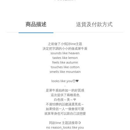
商品描述
送貨及付款方式
之前做了小情詩line主題
決定把字調的小小的做成犀牛盾
sounds like heaven
tastes like lemon
feels like autumn
touches like cotton
smells like mountain
looks like you🥺♥️
-
是犀牛盾始終如一的好質感
這次提供了兩種底色
白色很～美～🌹
不過怕髒的話建議選黑底～
如果情侶一人一個會很可愛
就算單身也可以跟自己談戀愛
-
同款line 主題請搜尋🍋
no reason_looks like you