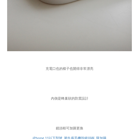
充電口也的模子也開得非常漂亮
內側是蜂巢狀的防震設計
鏡頭框可加購更換
iPhone 11以下型號_犀牛盾手機殼鏡頭框_限加購