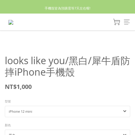
休假回來了!8/5恢復出貨₍˄•༝•˄₎◞✩
手機殼皆為預購需等7天左右喔!
亮綠澎澎夾棉立體相機包 預購中! 製作有點延遲預計八月中出貨
休假回來了!8/5恢復出貨₍˄•༝•˄₎◞✩
looks like you/黑白/犀牛盾防
摔iPhone手機殼
NT$1,000
型號
顏色