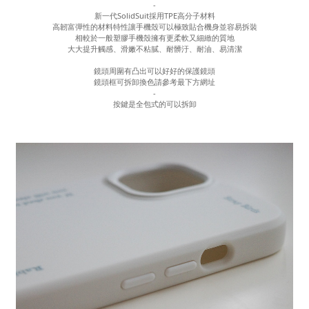
-
新一代SolidSuit採用TPE高分子材料
高韌富彈性的材料特性讓手機殼可以極致貼合機身並容易拆裝
相較於一般塑膠手機殼擁有更柔軟又細緻的質地
大大提升觸感、滑嫩不粘膩、耐髒汙、耐油、易清潔
鏡頭周圍有凸出可以好好的保護鏡頭
鏡頭框可拆卸換色請參考最下方網址
-
按鍵是全包式的可以拆卸