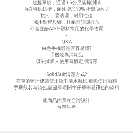
超越軍規，通過3.5公尺落摔測試
內嵌特殊結構，額外增加10% 衝擊吸收力
抗污、易清理，耐用性佳
減少製程步驟，杜絕無謂碳排放
不含雙酚A/S/F塑料常用的化學物質
-
Q&A
白色手機殼是否容易髒?
手機殼為消耗品
須依據個人使用習慣定期清潔
SolidSuit清潔方式?
簡單的髒污建議使用紙巾清水擦拭,避免使用酒精
手機殼若為淺色,請盡量避開牛仔褲等易褪色的染料
此商品由我在台灣設計
台灣生產