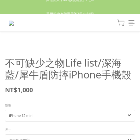
休假回來了!8/5恢復出貨₍˄•༝•˄₎◞✩
手機殼皆為預購需等7天左右喔!
亮綠澎澎夾棉立體相機包 預購中! 製作有點延遲預計八月中出貨
休假回來了!8/5恢復出貨₍˄•༝•˄₎◞✩
不可缺少之物Life list/深海
藍/犀牛盾防摔iPhone手機殼
NT$1,000
型號
尺寸