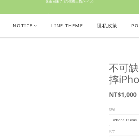
休假回來了!8/5恢復出貨₍˄•༝•˄₎◞✩
手機殼皆為預購需等7天左右喔!
亮綠澎澎夾棉立體相機包 預購中! 製作有點延遲預計八月中出貨
NOTICE
LINE THEME
隱私政策
PO
休假回來了!8/5恢復出貨₍˄•༝•˄₎◞✩
不可缺少
摔iPh
NT$1,000
型號
尺寸