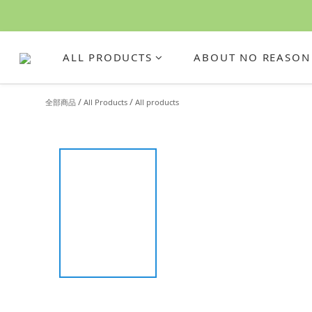
ALL PRODUCTS
ABOUT NO REASON
/
/
全部商品
All Products
All products