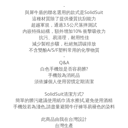
-
與犀牛盾的聯名選用的款式是SolidSuit
這種材質除了提供優質抗刮能力
超越軍規，通過3.5公尺落摔測試
內嵌特殊結構，額外增加10% 衝擊吸收力
抗污、易清理，耐用性佳
減少製程步驟，杜絕無謂碳排放
不含雙酚A/S/F塑料常用的化學物質
-
Q&A
白色手機殼是否容易髒?
手機殼為消耗品
須依據個人使用習慣定期清潔
SolidSuit清潔方式?
簡單的髒污建議使用紙巾清水擦拭,避免使用酒精
手機殼若為淺色,請盡量避開牛仔褲等易褪色的染料
此商品由我在台灣設計
台灣生產