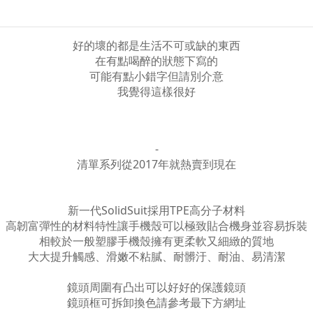
好的壞的都是生活不可或缺的東西
在有點喝醉的狀態下寫的
可能有點小錯字但請別介意
我覺得這樣很好
-
清單系列從2017年就熱賣到現在
新一代SolidSuit採用TPE高分子材料
高韌富彈性的材料特性讓手機殼可以極致貼合機身並容易拆裝
相較於一般塑膠手機殼擁有更柔軟又細緻的質地
大大提升觸感、滑嫩不粘膩、耐髒汙、耐油、易清潔
鏡頭周圍有凸出可以好好的保護鏡頭
鏡頭框可拆卸換色請參考最下方網址