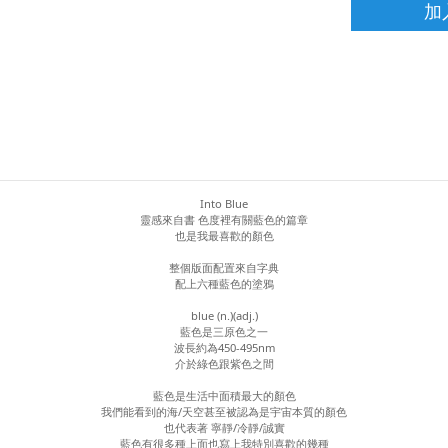
加
Into Blue
靈感來自書 色度裡有關藍色的篇章
也是我最喜歡的顏色
整個版面配置來自字典
配上六種藍色的塗鴉
blue (n.)(adj.)
藍色是三原色之一
波長約為450-495nm
介於綠色跟紫色之間
藍色是生活中面積最大的顏色
我們能看到的海/天空甚至被認為是宇宙本質的顏色
也代表著 寧靜/冷靜/誠實
藍色有很多種上面也寫上我特別喜歡的幾種