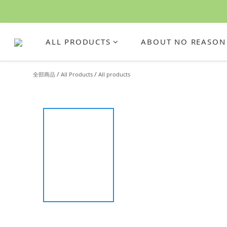
ALL PRODUCTS
ABOUT NO REASON
/
/
全部商品
All Products
All products