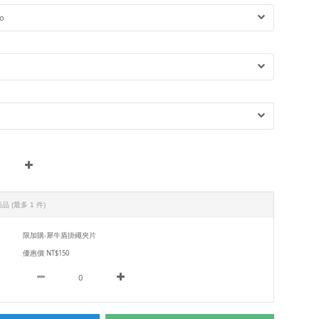
商品
(最多 1 件)
限加購-犀牛盾掛繩夾片
優惠價 NT$150