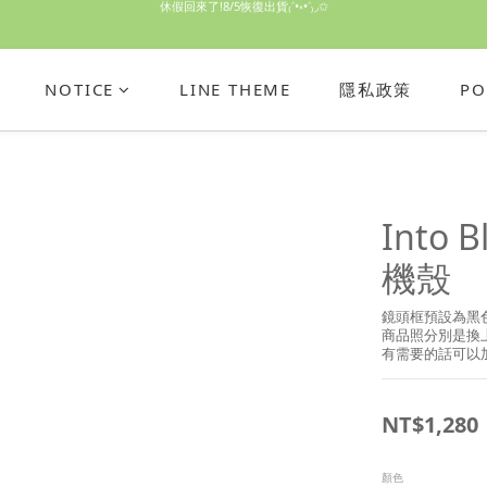
休假回來了!8/5恢復出貨₍˄•༝•˄₎◞✩
手機殼皆為預購需等7天左右喔!
亮綠澎澎夾棉立體相機包 預購中! 製作有點延遲預計八月中出貨
NOTICE
LINE THEME
隱私政策
PO
休假回來了!8/5恢復出貨₍˄•༝•˄₎◞✩
Into
機殼
鏡頭框預設為黑
商品照分別是換
有需要的話可以
NT$1,280
顏色