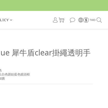
LICY
TWD
 Blue 犀牛盾clear掛繩透明手
色
上白色跟鈷藍色鏡頭框
加購