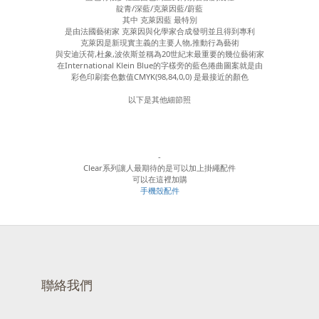
靛青/深藍/克萊因藍/蔚藍
其中 克萊因藍 最特別
是由法國藝術家 克萊因與化學家合成發明並且得到專利
克萊因是新現實主義的主要人物,推動行為藝術
與安迪沃荷,杜象,波依斯並稱為20世紀末最重要的幾位藝術家
在International Klein Blue的字樣旁的藍色捲曲圖案就是由
彩色印刷套色數值CMYK(98,84,0,0) 是最接近的顏色
以下是其他細節照
-
Clear系列讓人最期待的是可以加上掛繩配件
可以在這裡加購
手機殼配件
聯絡我們