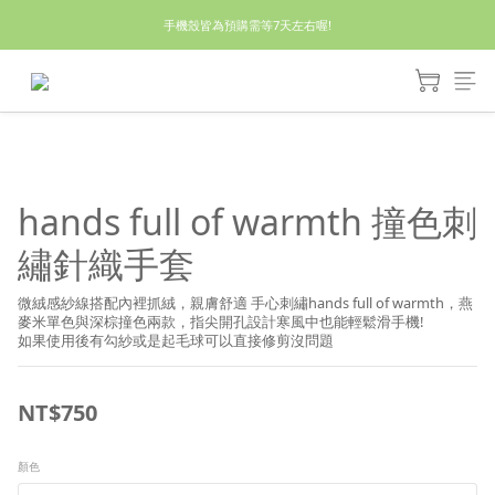
手機殼皆為預購需等7天左右喔!
休假回來了!8/5恢復出貨₍˄•༝•˄₎◞✩
亮綠澎澎夾棉立體相機包 預購中! 製作有點延遲預計八月中出貨
休假回來了!8/5恢復出貨₍˄•༝•˄₎◞✩
hands full of warmth 撞色刺
繡針織手套
微絨感紗線搭配內裡抓絨，親膚舒適 手心刺繡hands full of warmth，燕
麥米單色與深棕撞色兩款，指尖開孔設計寒風中也能輕鬆滑手機!
如果使用後有勾紗或是起毛球可以直接修剪沒問題
NT$750
顏色