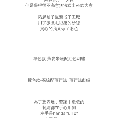
但是覺得很不滿意無法端出來給大家
捲起袖子重新找了工廠
用了微微毛絨感的紗線
貪心的我又做了兩色
單色款-燕麥米底配紅色刺繡
撞色款-深棕配薄荷綠+薄荷綠刺繡
為了想表達手套讓手暖暖的
刺繡都在手心那側
左手是hands full of