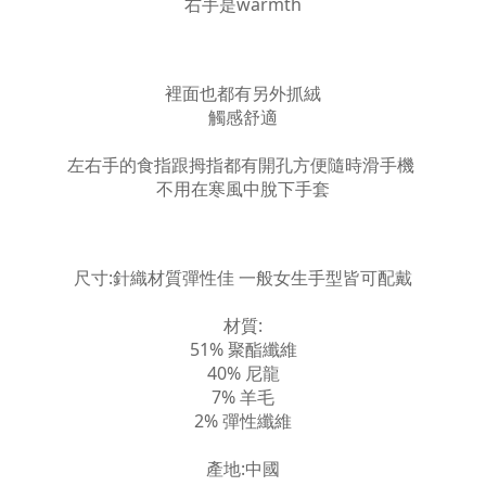
右手是warmth
裡面也都有另外抓絨
觸感舒適
左右手的食指跟拇指都有開孔方便隨時滑手機
不用在寒風中脫下手套
尺寸:針織材質彈性佳 一般女生手型皆可配戴
材質:
51% 聚酯纖維
40% 尼龍
7% 羊毛
2% 彈性纖維
產地:中國