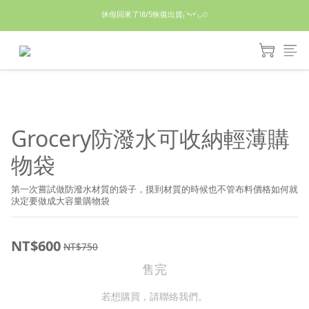
休假回來了!8/5恢復出貨₍˄•༝•˄₎◞✩
休假回來了!8/5恢復出貨₍˄•༝•˄₎◞✩
手機殼皆為預購需等7天左右喔!
亮綠澎澎夾棉立體相機包 預購中! 製作有點延遲預計八月中出貨
休假回來了!8/5恢復出貨₍˄•༝•˄₎◞✩
Grocery防潑水可收納輕薄購
物袋
第一次嘗試做防潑水材質的袋子，摸到材質的時候也不管布料價格如何就
決定要做成大容量購物袋
NT$600
NT$750
售完
若想購買，請聯絡我們。