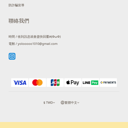
防詐騙宣導
聯絡我們
時間 / 收到訊息就會盡快回覆ฅ(ΦωΦ)
電郵 / yolooooo1010@gmail.com
$
TWD
繁體中文