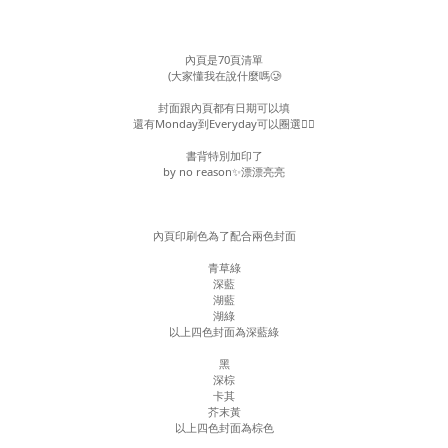
內頁是70頁清單
(大家懂我在說什麼嗎🥲
封面跟內頁都有日期可以填
還有Monday到Everyday可以圈選❤️‍🔥
書背特別加印了
by no reason✨漂漂亮亮
內頁印刷色為了配合兩色封面
青草綠
深藍
湖藍
湖綠
以上四色封面為深藍綠
黑
深棕
卡其
芥末黃
以上四色封面為棕色