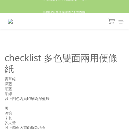
休假回來了!8/5恢復出貨₍˄•༝•˄₎◞✩
手機殼皆為預購需等7天左右喔!
亮綠澎澎夾棉立體相機包 預購中! 製作有點延遲預計八月中出貨
休假回來了!8/5恢復出貨₍˄•༝•˄₎◞✩
checklist 多色雙面兩用便條
紙
青草綠
深藍
湖藍
湖綠
以上四色內頁印刷為深藍綠
黑
深棕
卡其
芥末黃
以上四色內頁印刷為棕色