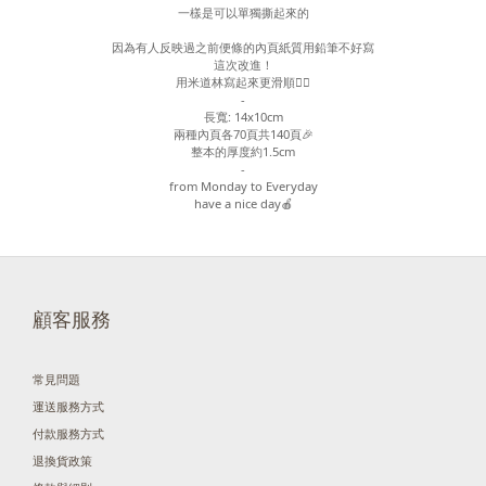
一樣是可以單獨撕起來的
因為有人反映過之前便條的內頁紙質用鉛筆不好寫
這次改進！
用米道林寫起來更滑順✍🏻
-
長寬: 14x10cm
兩種內頁各70頁共140頁🎉
整本的厚度約1.5cm
-
from Monday to Everyday
have a nice day🍎
顧客服務
常見問題
運送服務方式
付款服務方式
退換貨政策