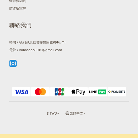
條款與細則
防詐騙宣導
聯絡我們
時間 / 收到訊息就會盡快回覆ฅ(ΦωΦ)
電郵 / yolooooo1010@gmail.com
$
TWD
繁體中文