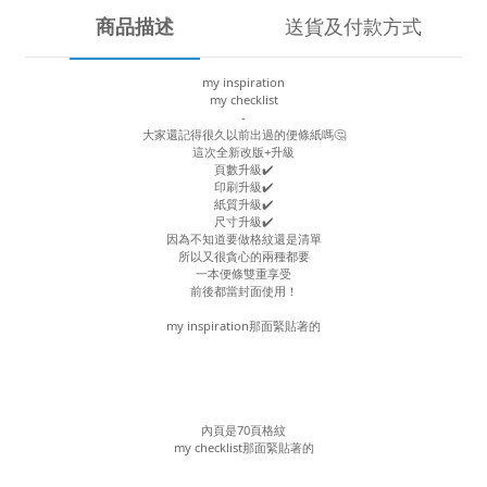
商品描述
送貨及付款方式
my inspiration
my checklist
-
大家還記得很久以前出過的便條紙嗎🤔
這次全新改版+升級
頁數升級✔️
印刷升級✔️
紙質升級✔️
尺寸升級✔️
因為不知道要做格紋還是清單
所以又很貪心的兩種都要
一本便條雙重享受
前後都當封面使用！
my inspiration那面緊貼著的
內頁是70頁格紋
my checklist那面緊貼著的