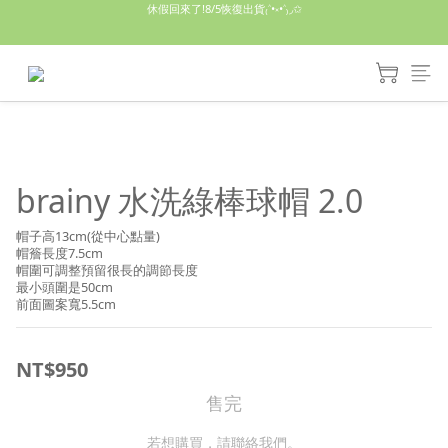
休假回來了!8/5恢復出貨₍˄•༝•˄₎◞✩
休假回來了!8/5恢復出貨₍˄•༝•˄₎◞✩
手機殼皆為預購需等7天左右喔!
亮綠澎澎夾棉立體相機包 預購中! 製作有點延遲預計八月中出貨
休假回來了!8/5恢復出貨₍˄•༝•˄₎◞✩
brainy 水洗綠棒球帽 2.0
帽子高13cm(從中心點量)
帽簷長度7.5cm
帽圍可調整預留很長的調節長度
最小頭圍是50cm
前面圖案寬5.5cm
NT$950
售完
若想購買，請聯絡我們。