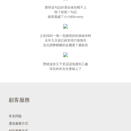
覺得這句話好適合做在帽子上
除了前面一句話
後面還繡了小小的brainy
之前找到一塊一見鐘情的松林綠布料
去年九月就已經安排打樣製作
這次調整帽圍的金屬選了霧銀色
歷經波折又千里迢迢地運到工廠
現在終於在生產線上了
顧客服務
常見問題
運送服務方式
付款服務方式