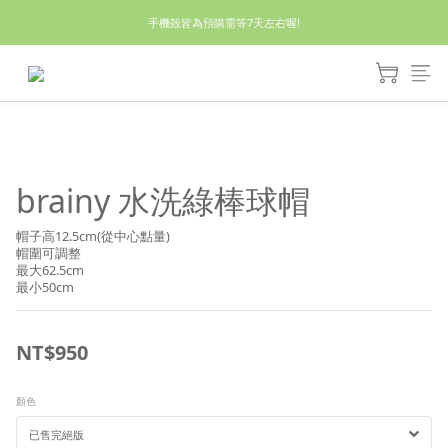
休假回來了!8/5恢復出貨₍˄•༝•˄₎◞✩
手機殼皆為預購需等7天左右喔!
亮綠澎澎夾棉立體相機包 預購中! 製作有點延遲預計八月中出貨
休假回來了!8/5恢復出貨₍˄•༝•˄₎◞✩
brainy 水洗綠棒球帽
帽子高12.5cm(從中心點量)
帽圍可調整
最大62.5cm
最小50cm
NT$950
顏色