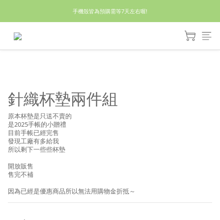
休假回來了!8/5恢復出貨₍˄•༝•˄₎◞✩
手機殼皆為預購需等7天左右喔!
亮綠澎澎夾棉立體相機包 預購中! 製作有點延遲預計八月中出貨
休假回來了!8/5恢復出貨₍˄•༝•˄₎◞✩
針織杯墊兩件組
原本杯墊是只送不賣的
是2025手帳的小贈禮
目前手帳已經完售
發現工廠有多給我
所以剩下一些些杯墊
開放販售
售完不補
因為已經是優惠商品所以無法用購物金折抵～