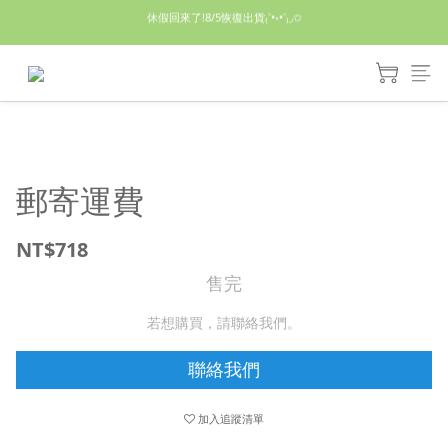
休假回來了!8/5恢復出貨₍˄•༝•˄₎◞✩
休假回來了!8/5恢復出貨₍˄•༝•˄₎◞✩
手機殼皆為預購需等7天左右喔!
亮綠澎澎夾棉立體相機包 預購中! 製作有點延遲預計八月中出貨
休假回來了!8/5恢復出貨₍˄•༝•˄₎◞✩
郵寄運費
NT$718
售完
若想購買，請聯絡我們。
聯絡我們
加入追蹤清單