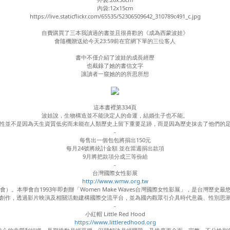
內袋:12x15cm
https://live.staticflickr.com/65535/52306509642_310789c491_c.jpg
自費購買了三本我讀過的書並且很喜歡的《成為西蒙波娃》
會隨機贈送給今天23:59前在官網下單的三位客人
書中不僅介紹了波娃的成長經歷
也截錄了她的書信文字
讓讀者一窺她的的所思所想
這本書裡第334頁
波娃說，生物構造並不能決定人的命運，結婚生子也不能。
性並不是因為天生資質低劣而未能在人類歷史上留下重要足跡，而是因為歷史抹去了他們的
-
每售出一個包包將捐出150元
每月24號將統計金額 並在當週捐出款項
9月將把款項分成三等份給
-
台灣國際女性影展
http://www.wmw.org.tw
）。本學會自1993年即創辦「Women Make Waves台灣國際女性影展」，是台灣
創作，透過影片映演及相關活動建構國際交流平台，並為國內觀眾引介具時代意義、性別思
-
小紅帽 Little Red Hood
https://www.littleredhood.org