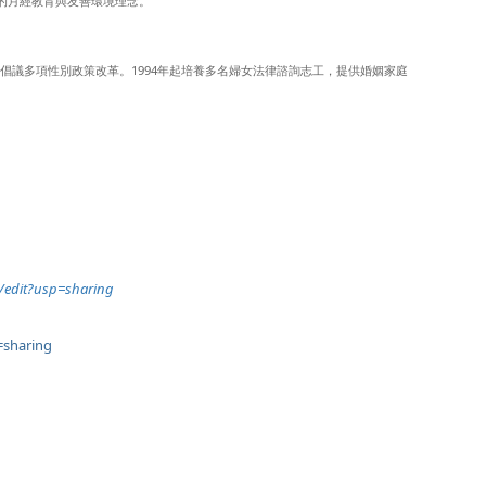
的月經教育與友善環境理念。
來倡議多項性別政策改革。1994年起培養多名婦女法律諮詢志工，提供婚姻家庭
edit?usp=sharing
=sharing