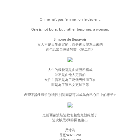
On ne naît pas femme : on le devient.
One is not born, but rather becomes, a woman.
Simone de Beauvoir
女人不是天生命定的，而是後天塑造出來的
這句話出自波娃的書 《第二性》
人生的樣貌都是由經歷所構成
並不是由他人定義的
女性主義不是為了貶低男性而存在
而是為了讓男女更加平等
希望不論生理性別或性別認同都可以成為自己心目中的樣子✨
之前西蒙波娃這款包包售完就絕版了
這次以黑/湖綠兩色復出
尺寸為
長寬:40x35cm
外袋:26x30cm