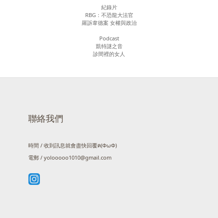
紀錄片
RBG：不恐龍大法官
羅訴韋德案 女權與政治
Podcast
凱特謎之音
診間裡的女人
聯絡我們
時間 / 收到訊息就會盡快回覆ฅ(ΦωΦ)
電郵 / yolooooo1010@gmail.com