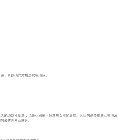
足跡，所以他們才屈居劣等地位。
歷史最悠久的議題性影展，也是亞洲第一個聚焦女性的影展。其目的是要推廣女導演及
潮的優秀外片及國片。