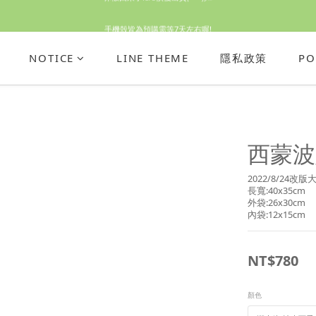
休假回來了!8/5恢復出貨₍˄•༝•˄₎◞✩
手機殼皆為預購需等7天左右喔!
亮綠澎澎夾棉立體相機包 預購中! 製作有點延遲預計八月中出貨
NOTICE
LINE THEME
隱私政策
PO
休假回來了!8/5恢復出貨₍˄•༝•˄₎◞✩
西蒙波
2022/8/24
長寬:40x35cm
外袋:26x30cm
內袋:12x15cm
NT$780
顏色