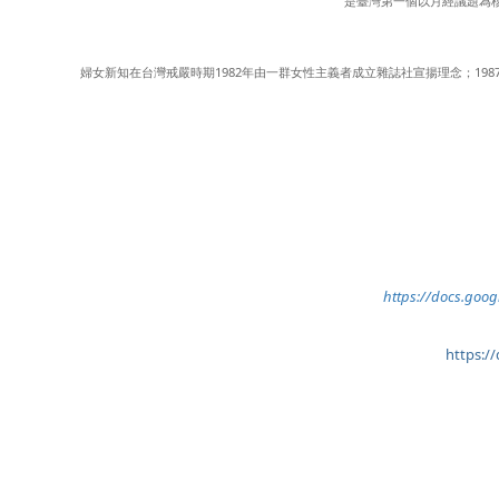
是臺灣第一個以月經議題為
婦女新知在台灣戒嚴時期1982年由一群女性主義者成立雜誌社宣揚理念；19
https://docs.go
https:/