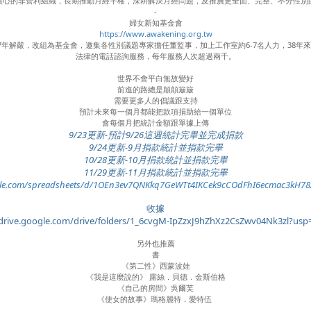
核心的非營利組織，長期推動月經平權，深耕解決月經問題，及推廣更全面、完整、不分性別
-
婦女新知基金會
https://www.awakening.org.tw
87年解嚴，改組為基金會，邀集各性別議題專家擔任董監事，加上工作室約6-7名人力，38年
法律的電話諮詢服務，每年服務人次超過兩千。
世界不會平白無故變好
前進的路總是顛顛簸簸
需要更多人的倡議跟支持
預計未來每一個月都能把款項捐助給一個單位
會每個月把統計金額跟單據上傳
9/23更新-預計9/26這週統計完畢並完成捐款
9/24更新-9月捐款統計並捐款完畢
10/28更新-10
月捐款統計並捐款完畢
11/29更新-
11
月捐款統計並捐款完畢
ogle.com/spreadsheets/d/1OEn3ev7QNKkq7GeWTt4IKCek9cCOdFhI6ecmac3kH78/
收據
/drive.google.com/drive/folders/1_6cvgM-IpZzxJ9hZhXz2CsZwv04Nk3zl?usp
另外也推薦
書
《第二性》西蒙波娃
《我是這麼說的》 露絲．貝德．金斯伯格
《自己的房間》吳爾芙
《使女的故事》瑪格麗特．愛特伍