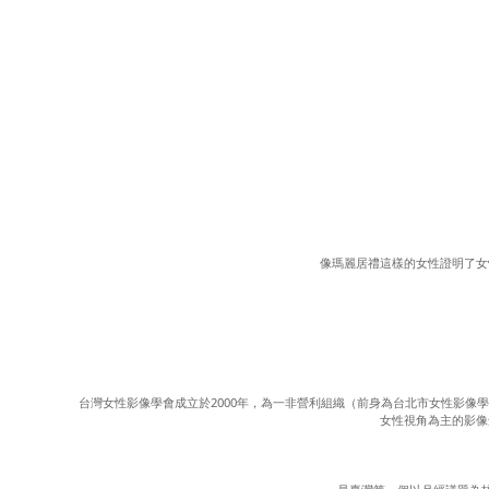
像瑪麗居禮這樣的女性證明了女
台灣女性影像學會成立於2000年，為一非營利組織（前身為台北市女性影像學會
女性視角為主的影像