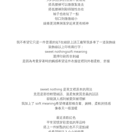
搭高腰褲可以微微紮進去
搭低腰褲則顯得隨性自在
袖子也收短了一點
領口則微微縮小
線條更清爽俐落穿起來更有精神
我不希望它只是一件普通的短T在細節上請工廠幫我多車了一道裝飾線
裝飾線以上印有兩行字：
sweet nothingsoft meaning
選擇印刷而非刺繡
是因為考量穿著時的觸感希望這件衣服從裡到外都柔軟、舒服
sweet nothing 是英文裡原本的用法
意思是那些輕聲細語、溫柔無實質意義的話語
卻能讓人感到被愛與被理解
我加上了 soft meaning希望傳遞那種含蓄、婉轉、柔軟的情感
像春天一樣溫暖
最近喜歡紅色
平常習慣穿彩度低的單品時
搭上一件鮮豔的紅色不只是點綴
也希望能注入小小的能量