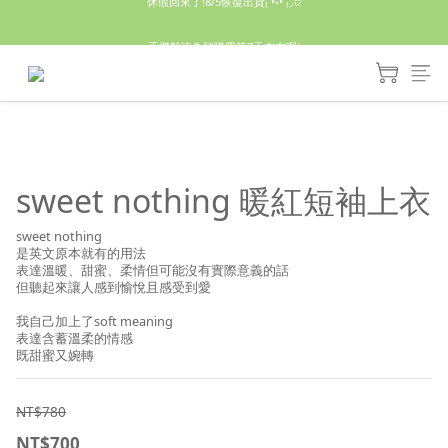
休假回來了!8/5恢復出貨₍˄•༝•˄₎◞✩
手機殼皆為預購需等7天左右喔!
亮綠澎澎夾棉立體相機包 預購中! 製作有點延遲預計八月中出貨
休假回來了!8/5恢復出貨₍˄•༝•˄₎◞✩
sweet nothing 暖紅短袖上衣
sweet nothing
是英文原本就有的用法
表達溫暖、甜蜜、柔情但可能沒有實際意義的話
但聽起來讓人感到愉悅且感受到愛
我自己加上了soft meaning
表達含蓄溫柔的情感
既甜蜜又婉轉
NT$780
NT$700