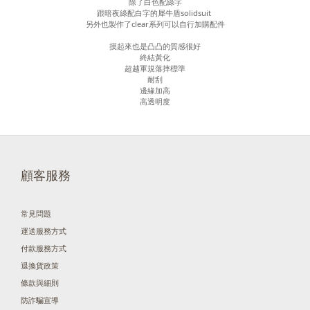
除了白色配綠字
跟暗夜綠配白字的犀牛盾solidsuit
另外也製作了clear系列可以自行加購配件
摸起來也是凸凸的質感很好
終結黃化
超越軍規落摔標準
耐刮
邊緣加高
高透明度
顧客服務
常見問題
運送服務方式
付款服務方式
退換貨政策
條款與細則
防詐騙宣導