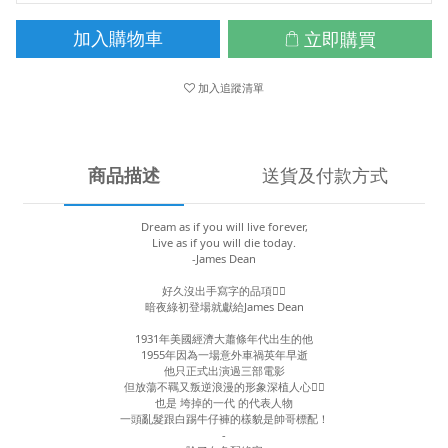
立即購買
加入購物車
加入追蹤清單
商品描述
送貨及付款方式
Dream as if you will live forever,
Live as if you will die today.
-James Dean
好久沒出手寫字的品項✍🏻
暗夜綠初登場就獻給James Dean
1931年美國經濟大蕭條年代出生的他
1955年因為一場意外車禍英年早逝
他只正式出演過三部電影
但放蕩不羈又叛逆浪漫的形象深植人心❤️‍🔥
也是 垮掉的一代 的代表人物
一頭亂髮跟白踢牛仔褲的樣貌是帥哥標配！
-