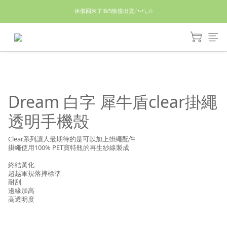
休假回來了!8/5恢復出貨₍˄•༝•˄₎◞✩
休假回來了!8/5恢復出貨₍˄•༝•˄₎◞✩
手機殼皆為預購需等7天左右喔!
亮綠澎澎夾棉立體相機包 預購中! 製作有點延遲預計八月中出貨
休假回來了!8/5恢復出貨₍˄•༝•˄₎◞✩
Dream 白字 犀牛盾clear掛繩
透明手機殼
Clear系列讓人最期待的是可以加上掛繩配件
掛繩使用100% PET寶特瓶的再生紗線製成
終結黃化
超越軍規落摔標準
耐刮
邊緣加高
高透明度