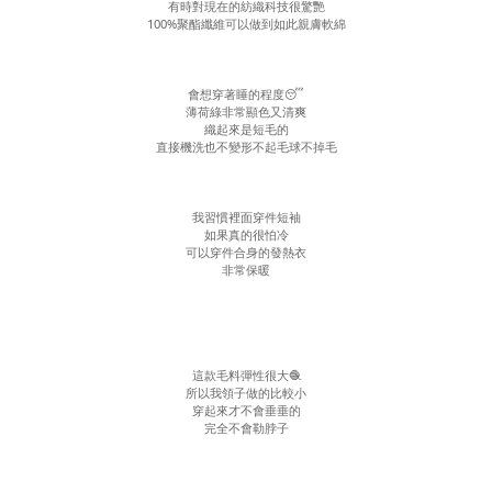
有時對現在的紡織科技很驚艷
100%聚酯纖維可以做到如此親膚軟綿
會想穿著睡的程度😴
薄荷綠非常顯色又清爽
織起來是短毛的
直接機洗也不變形不起毛球不掉毛
我習慣裡面穿件短袖
如果真的很怕冷
可以穿件合身的發熱衣
非常保暖
這款毛料彈性很大🧶
所以我領子做的比較小
穿起來才不會垂垂的
完全不會勒脖子