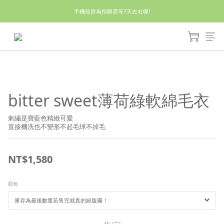
休假回來了!8/5恢復出貨₍˄•༝•˄₎◞✩
手機殼皆為預購需等7天左右喔!
亮綠澎澎夾棉立體相機包 預購中! 製作有點延遲預計八月中出貨
休假回來了!8/5恢復出貨₍˄•༝•˄₎◞✩
bitter sweet薄荷綠軟綿毛衣
刺繡是寶藍色精緻可愛
直接機洗也不變形不起毛球不掉毛
NT$1,580
顏色