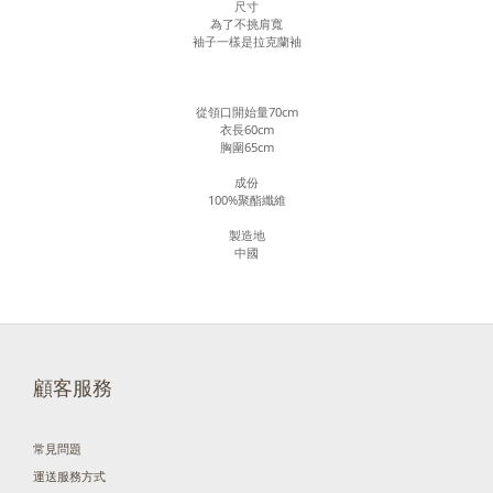
尺寸
為了不挑肩寬
袖子一樣是拉克蘭袖
從領口開始量70cm
衣長60cm
胸圍65cm
成份
100%聚酯纖維
製造地
中國
顧客服務
常見問題
運送服務方式