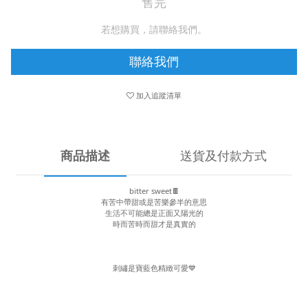
售完
若想購買，請聯絡我們。
聯絡我們
加入追蹤清單
商品描述
送貨及付款方式
bitter sweet🍫
有苦中帶甜或是苦樂參半的意思
生活不可能總是正面又陽光的
時而苦時而甜才是真實的
刺繡是寶藍色精緻可愛💙