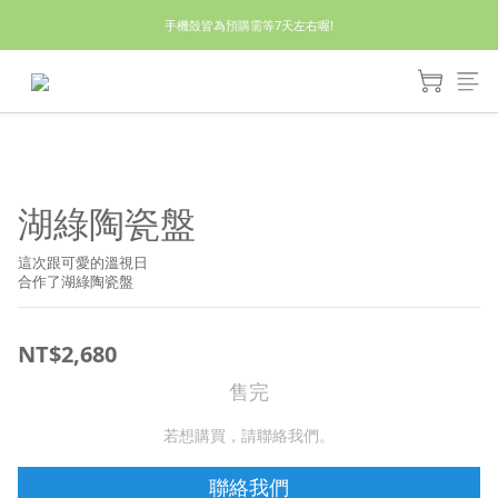
休假回來了!8/5恢復出貨₍˄•༝•˄₎◞✩
手機殼皆為預購需等7天左右喔!
亮綠澎澎夾棉立體相機包 預購中! 製作有點延遲預計八月中出貨
休假回來了!8/5恢復出貨₍˄•༝•˄₎◞✩
湖綠陶瓷盤
這次跟可愛的溫視日
合作了湖綠陶瓷盤
NT$2,680
售完
若想購買，請聯絡我們。
聯絡我們