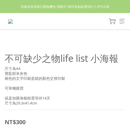
亮綠澎澎夾棉立體相機包 預購中! 製作有點延遲預計八月中出貨
休假回來了!8/5恢復出貨₍˄•༝•˄₎◞✩
休假回來了!8/5恢復出貨₍˄•༝•˄₎◞✩
不可缺少之物life list 小海報
尺寸為A4
寶藍跟米灰色
兩色的文字印刷是紙的顏色交替印製
可單獨購買
或是加購海報框需等待14天
尺寸為29.3x41.4cm
NT$300