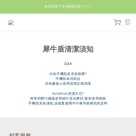
休假回來了!8/5恢復出貨₍˄•༝•˄₎◞✩
休假回來了!8/5恢復出貨₍˄•༝•˄₎◞✩
手機殼皆為預購需等7天左右喔!
亮綠澎澎夾棉立體相機包 預購中! 製作有點延遲預計八月中出貨
犀牛盾清潔須知
休假回來了!8/5恢復出貨₍˄•༝•˄₎◞✩
Q&A
白色手機殼是否容易髒?
手機殼為消耗品
須依據個人使用習慣定期清潔
SolidSuit清潔方式?
簡單的髒污建議使用紙巾清水擦拭,避免使用酒精
手機殼若為淺色,請盡量避開牛仔褲等易褪色的染料
顧客服務