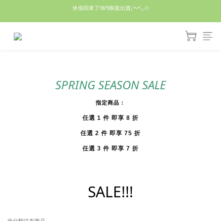
休假回來了!8/5恢復出貨₍˄•༝•˄₎◞✩
休假回來了!8/5恢復出貨₍˄•༝•˄₎◞✩
手機殼皆為預購需等7天左右喔!
亮綠澎澎夾棉立體相機包 預購中! 製作有點延遲預計八月中出貨
休假回來了!8/5恢復出貨₍˄•༝•˄₎◞✩
SPRING SEASON SALE
指定商品：
任選 1 件 即享 8 折
任選 2 件 即享 75 折
任選 3 件 即享 7 折
SALE!!!
此分類沒有商品