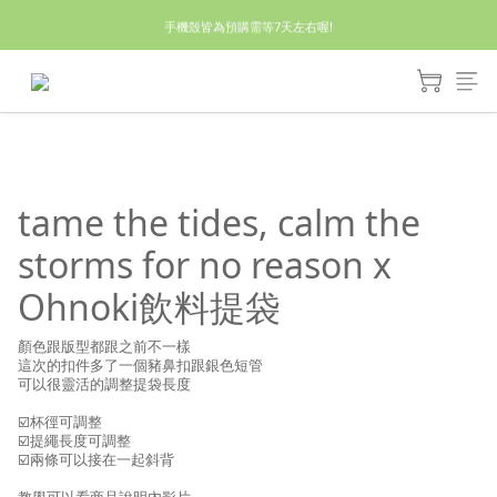
休假回來了!8/5恢復出貨₍˄•༝•˄₎◞✩
手機殼皆為預購需等7天左右喔!
亮綠澎澎夾棉立體相機包 預購中! 製作有點延遲預計八月中出貨
休假回來了!8/5恢復出貨₍˄•༝•˄₎◞✩
tame the tides, calm the
storms for no reason x
Ohnoki飲料提袋
顏色跟版型都跟之前不一樣
這次的扣件多了一個豬鼻扣跟銀色短管
可以很靈活的調整提袋長度
☑️杯徑可調整
☑️提繩長度可調整
☑️兩條可以接在一起斜背