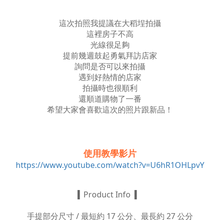
這次拍照我提議在大稻埕拍攝
這裡房子不高
光線很足夠
提前幾週鼓起勇氣拜訪店家
詢問是否可以來拍攝
遇到好熱情的店家
拍攝時也很順利
還順道購物了一番
希望大家會喜歡這次的照片跟新品！
使用教學影片
https://www.youtube.com/watch?v=U6hR1OHLpvY
▍Product Info ▍
手提部分尺寸 / 最短約 17 公分、最長約 27 公分