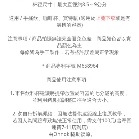
杯徑尺寸｜最大直徑約8.5～9公分
適用 / 手搖飲、咖啡杯、寶特瓶 (適用於
上寬下窄
或是有
溝槽的容器)
注意事項 / 商品拍攝無法完全避免色差，商品顏色皆以實
品顏色為主
每條皆為手工製作，若有些許誤差屬正常現象
＊商品專利字號 M658964
商品使用注意事項 ：
1. 市售飲料杯建議將提帶放置於容器約七分滿的高度，
並利用豬鼻扣調整口徑至適合大小。
2. 勿自行拆解繩結，因無法提供遠距線上復原教學，
若因人為問題導致無法正常使用，需支付100元(含寄回
運費7-11店到店)
由Ohnoki協助復原。