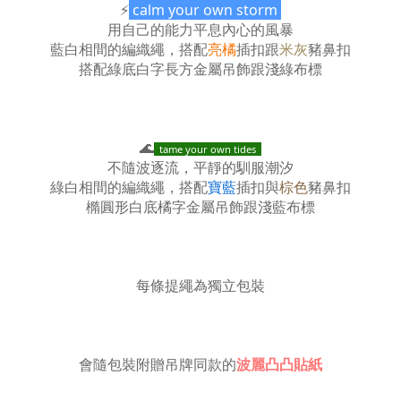
⚡️
calm your own storm
用自己的能力平息內心的風暴
藍白相間的編織繩，搭配
亮橘
插扣跟
米灰
豬鼻扣
搭配綠底白字長方金屬吊飾跟淺綠布標
🌊
tame your own tides
不隨波逐流，平靜的馴服潮汐
綠白相間的編織繩，搭配
寶藍
插扣與
棕色
豬鼻扣
橢圓形白底橘字金屬吊飾跟淺藍布標
每條提繩為獨立包裝
會隨包裝附贈吊牌同款的
波麗凸凸貼紙