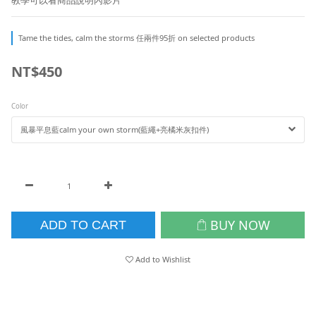
教學可以看商品說明內影片
Tame the tides, calm the storms 任兩件95折 on selected products
NT$450
Color
BUY NOW
ADD TO CART
Add to Wishlist