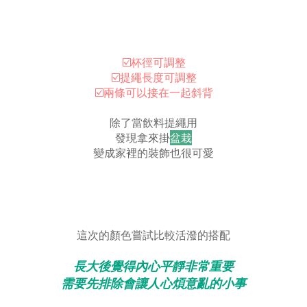
☑️杯徑可調整
☑️提繩長度可調整
☑️兩條可以接在一起斜背
除了當飲料提繩用
發現拿來掛
盆栽
變成家裡的裝飾也很可愛
這次的顏色嘗試比較活潑的搭配
長大後覺得內心平靜非常重要
需要先排除會讓人心煩意亂的小事