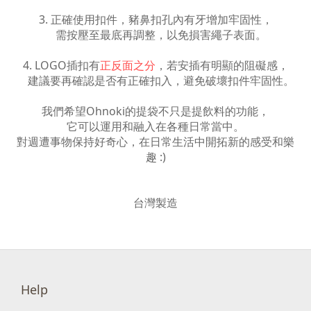
3. 正確使用扣件，豬鼻扣孔內有牙增加牢固性，
需按壓至最底再調整，以免損害繩子表面。
4. LOGO插扣有
正反面之分
，若安插有明顯的阻礙感，
建議要再確認是否有正確扣入，避免破壞扣件牢固性。
我們希望Ohnoki的提袋不只是提飲料的功能，
它可以運用和融入在各種日常當中。
對週遭事物保持好奇心，在日常生活中開拓新的感受和樂
趣 :)
台灣製造
Help