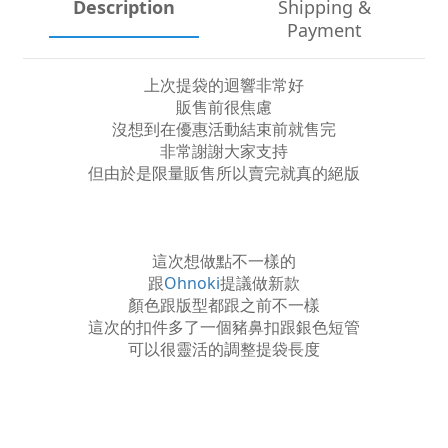
Description
Shipping &
Payment
上次提袋的迴響非常好
販售前很焦慮
沒想到在優惠活動結束前就售完
非常謝謝大家支持
但由於是限量販售所以賣完就真的絕版
這次想做點不一樣的
跟
Ohnoki
提議做新款
顏色跟版型都跟之前不一樣
這次的扣件多了一個豬鼻扣跟銀色短管
可以很靈活的調整提袋長度