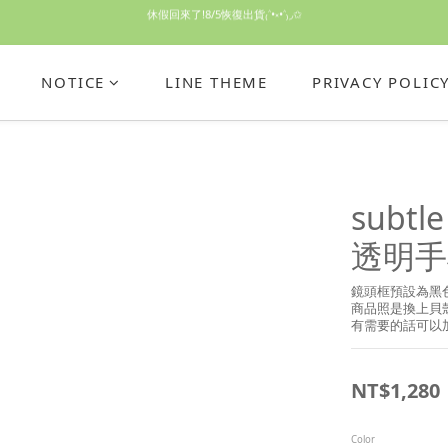
休假回來了!8/5恢復出貨₍˄•༝•˄₎◞✩
休假回來了!8/5恢復出貨₍˄•༝•˄₎◞✩
手機殼皆為預購需等7天左右喔!
NOTICE
LINE THEME
PRIVACY POLIC
亮綠澎澎夾棉立體相機包 預購中! 製作有點延遲預計八月中出貨
休假回來了!8/5恢復出貨₍˄•༝•˄₎◞✩
subtl
透明手
鏡頭框預設為黑
商品照是換上貝
有需要的話可以
NT$1,280
Color