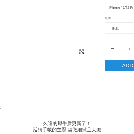
版本
ADD
t
久違的犀牛盾更新了！
延續手帳的主題 幽微細緻且大膽