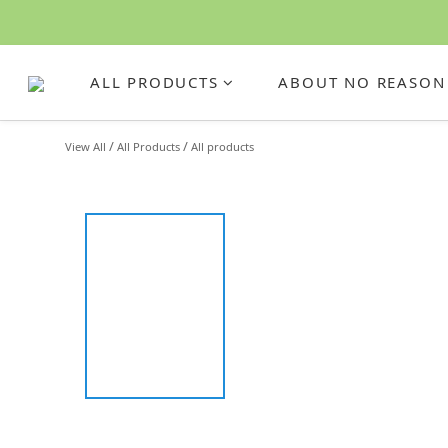
ALL PRODUCTS
ABOUT NO REASON
/
/
View All
All Products
All products