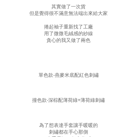
其實做了一次貨
但是覺得很不滿意無法端出來給大家
捲起袖子重新找了工廠
用了微微毛絨感的紗線
貪心的我又做了兩色
單色款-燕麥米底配紅色刺繡
撞色款-深棕配薄荷綠+薄荷綠刺繡
為了想表達手套讓手暖暖的
刺繡都在手心那側