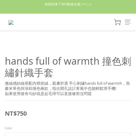
休假回來了!8/5恢復出貨₍˄•༝•˄₎◞✩
休假回來了!8/5恢復出貨₍˄•༝•˄₎◞✩
手機殼皆為預購需等7天左右喔!
亮綠澎澎夾棉立體相機包 預購中! 製作有點延遲預計八月中出貨
休假回來了!8/5恢復出貨₍˄•༝•˄₎◞✩
hands full of warmth 撞色刺
繡針織手套
微絨感紗線搭配內裡抓絨，親膚舒適 手心刺繡hands full of warmth，燕
麥米單色與深棕撞色兩款，指尖開孔設計寒風中也能輕鬆滑手機!
如果使用後有勾紗或是起毛球可以直接修剪沒問題
NT$750
Color