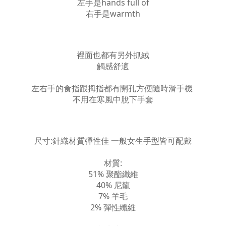
左手是hands full of
右手是warmth
裡面也都有另外抓絨
觸感舒適
左右手的食指跟拇指都有開孔方便隨時滑手機
不用在寒風中脫下手套
尺寸:針織材質彈性佳 一般女生手型皆可配戴
材質:
51% 聚酯纖維
40% 尼龍
7% 羊毛
2% 彈性纖維