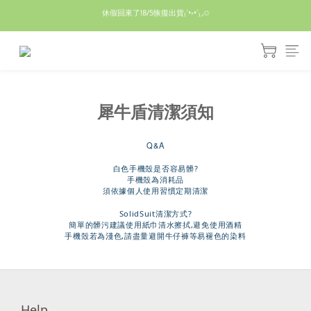
休假回來了!8/5恢復出貨₍˄•༝•˄₎◞✩
休假回來了!8/5恢復出貨₍˄•༝•˄₎◞✩
手機殼皆為預購需等7天左右喔!
亮綠澎澎夾棉立體相機包 預購中! 製作有點延遲預計八月中出貨
休假回來了!8/5恢復出貨₍˄•༝•˄₎◞✩
犀牛盾清潔須知
Q&A
白色手機殼是否容易髒?
手機殼為消耗品
須依據個人使用習慣定期清潔
SolidSuit清潔方式?
簡單的髒污建議使用紙巾清水擦拭,避免使用酒精
手機殼若為淺色,請盡量避開牛仔褲等易褪色的染料
Help