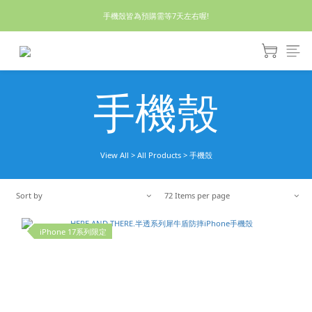
休假回來了!8/5恢復出貨₍˄•༝•˄₎◞✩
手機殼皆為預購需等7天左右喔!
亮綠澎澎夾棉立體相機包 預購中! 製作有點延遲預計八月中出貨
休假回來了!8/5恢復出貨₍˄•༝•˄₎◞✩
手機殼
View All
>
All Products
>
手機殼
Sort by
72 Items per page
iPhone 17系列限定